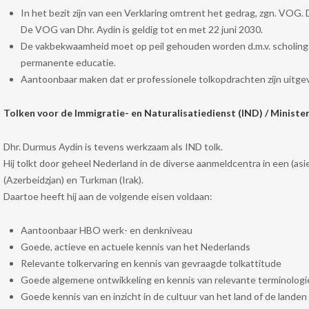
In het bezit zijn van een Verklaring omtrent het gedrag, zgn. VOG
De VOG van Dhr. Aydin is geldig tot en met 22 juni 2030.
De vakbekwaamheid moet op peil gehouden worden d.m.v. scholings- 
permanente educatie.
Aantoonbaar maken dat er professionele tolkopdrachten zijn uitge
Tolken voor de Immigratie- en Naturalisatiedienst (IND) / Ministeri
Dhr. Durmus Aydin is tevens werkzaam als IND tolk.
Hij tolkt door geheel Nederland in de diverse aanmeldcentra in een (asi
(Azerbeidzjan) en Turkman (Irak).
Daartoe heeft hij aan de volgende eisen voldaan:
Aantoonbaar HBO werk- en denkniveau
Goede, actieve en actuele kennis van het Nederlands
Relevante tolkervaring en kennis van gevraagde tolkattitude
Goede algemene ontwikkeling en kennis van relevante terminologie
Goede kennis van en inzicht in de cultuur van het land of de land