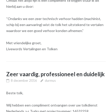
Omdat het altijd fijn is een compliment te krijgen stuur ik dit
hierbij aan u door:
“Ondanks we een zeer technisch verhoor hadden (machinist,
schip bij een aanvaring) wist de tolk het uitstekend te vertalen
waardoor we een goed verhoor konden afnemen.”
Met vriendelijke groet,
Livewords Vertalingen en Tolken
Zeer vaardig, professioneel en duidelijk
8 december 2016
durmus
Beste tolk,
Wij hebben een compliment ontvangen over uw tolkdienst
Nederlands >< Turks met projectnummer: 16532259