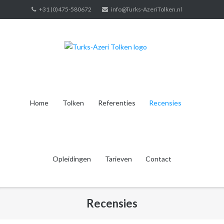
Ga
+31 (0)475-580672
info@Turks-AzeriTolken.nl
naar
de
inhoud
Home
Tolken
Referenties
Recensies
Opleidingen
Tarieven
Contact
Recensies