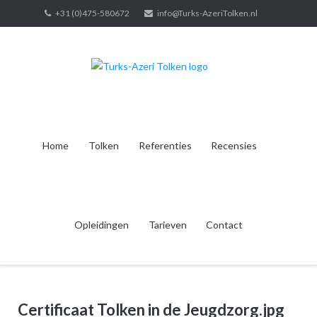
Ga
+31 (0)475-580672
info@Turks-AzeriTolken.nl
naar
de
inhoud
Home
Tolken
Referenties
Recensies
Opleidingen
Tarieven
Contact
Certificaat Tolken in de Jeugdzorg.jpg