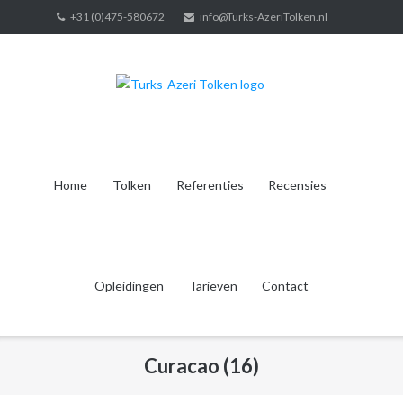
Ga
+31 (0)475-580672
info@Turks-AzeriTolken.nl
naar
de
inhoud
Home
Tolken
Referenties
Recensies
Opleidingen
Tarieven
Contact
Curacao (16)